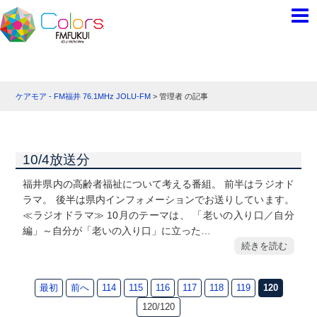
ケアモア - FM福井 76.1MHz JOLU-FM
>
管理者 の記事
10/4放送分
福井県内の高齢者福祉について考える番組。 前半はラジオド
ラマ。 後半は県内インフォメーションでお送りしています。
≪ラジオドラマ≫ 10月のテーマは、 「老いの入り口／自分
編」～自分が「老いの入り口」に立った…
続きを読む
最初
前へ
114
115
116
117
118
119
120
120/120