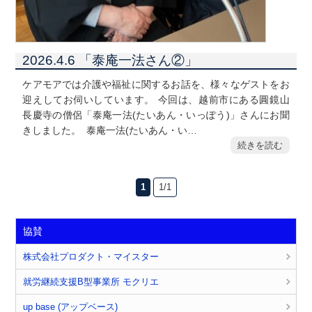
2026.4.6 「泰庵一法さん②」
ケアモアでは介護や福祉に関するお話を、様々なゲストをお
迎えしてお伺いしています。 今回は、越前市にある圓鏡山
長慶寺の僧侶「泰庵一法(たいあん・いっぽう)」さんにお聞
きしました。 泰庵一法(たいあん・い…
続きを読む
1
1/1
協賛
株式会社プロダクト・マイスター
就労継続支援B型事業所 モクリエ
up base (アップベース)