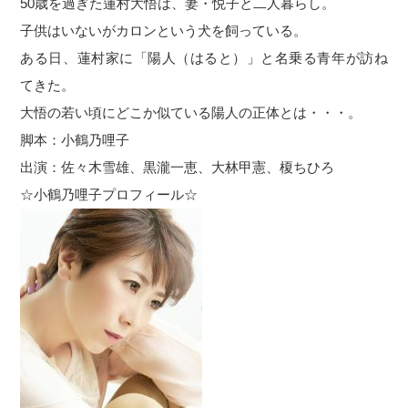
50歳を過ぎた蓮村大悟は、妻・悦子と二人暮らし。
子供はいないがカロンという犬を飼っている。
ある日、蓮村家に「陽人（はると）」と名乗る青年が訪ね
てきた。
大悟の若い頃にどこか似ている陽人の正体とは・・・。
脚本：小鶴乃哩子
出演：佐々木雪雄、黒瀧一恵、大林甲憲、榎ちひろ
☆小鶴乃哩子プロフィール☆