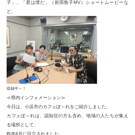
子」、「君は僕だ」（前田敦子MV）ショートムービーな
ど。
収録中～！
≪県内インフォメーション≫
今日は、小浜市のカフェぽ～れをご紹介しました。
カフェぽ～れは、認知症の方も含め、地域の人たちが集え
る場所として、
昨年6月に設立されました。